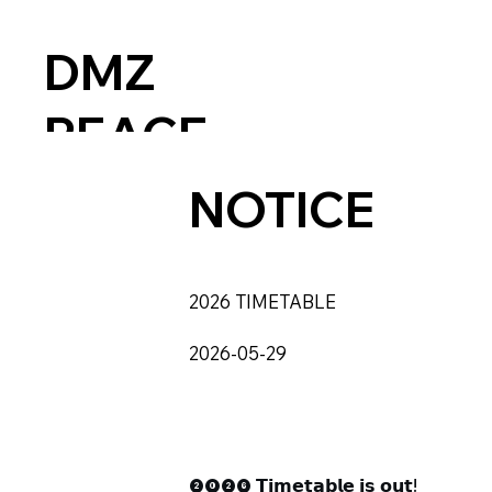
DMZ
PEACE
TRAIN
NOTICE
MUSIC
2026 TIMETABLE
FESTIVA
2026-05-29
L since
2018
❷⓿❷❻ 𝗧𝗶𝗺𝗲𝘁𝗮𝗯𝗹𝗲 𝗶𝘀 𝗼𝘂𝘁!