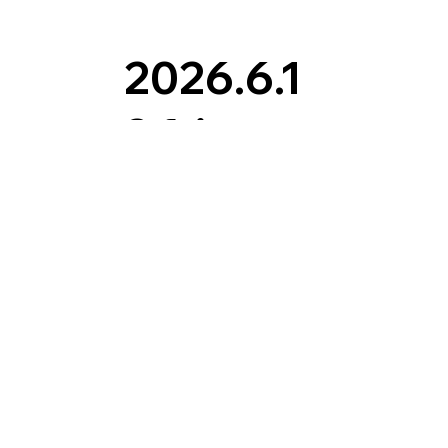
2026.6.1
2 fri -
2026.6.1
4 sun