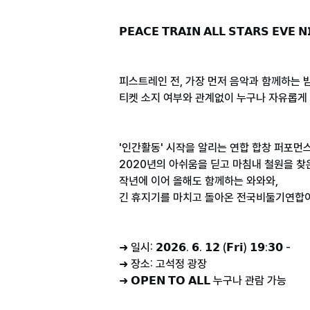
𝗣𝗘𝗔𝗖𝗘 𝗧𝗥𝗔𝗜𝗡 𝗔𝗟𝗟 𝗦𝗧𝗔𝗥𝗦 𝗘𝗩𝗘 
피스트레인 전, 가장 먼저 음악과 함께하는 밤
티켓 소지 여부와 관계없이 누구나 자유롭게 
'인간활동' 시작을 알리는 연합 합창 퍼포먼스
2020년의 아쉬움을 딛고 마침내 철원을 찾
작년에 이어 올해도 함께하는 와와와,
긴 휴지기를 마치고 돌아온 전국비둘기연합이
➜ 일시: 𝟮𝟬𝟮𝟲. 𝟲. 𝟭𝟮 (𝗙𝗿𝗶) 𝟭𝟵:𝟯𝟬 -
➜ 장소: 고석정 광장
➜ 𝗢𝗣𝗘𝗡 𝗧𝗢 𝗔𝗟𝗟 누구나 관람 가능