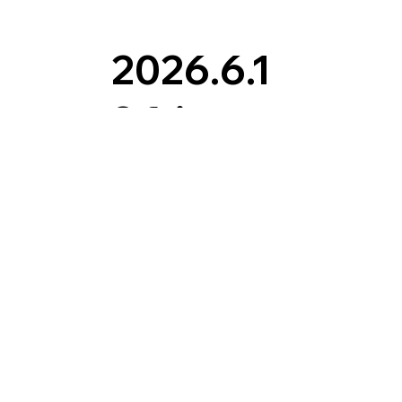
2026.6.1
2 fri -
2026.6.1
4 sun