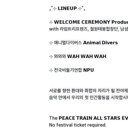
₊˚⊹ 𝗟𝗜𝗡𝗘𝗨𝗣 ⊹˚₊
⊹ 𝗪𝗘𝗟𝗖𝗢𝗠𝗘 𝗖𝗘𝗥𝗘𝗠𝗢𝗡𝗬 𝗣𝗿𝗼𝗱𝘂𝗰
with 라임트리프렌즈, 철원태봉합창단, 남
⊹ 애니멀다이버스 𝗔𝗻𝗶𝗺𝗮𝗹 𝗗𝗶𝘃𝗲𝗿𝘀
⊹ 와와와 𝗪𝗔𝗛 𝗪𝗔𝗛 𝗪𝗔𝗛
⊹ 전국비둘기연합 𝗡𝗣𝗨
서로를 향한 환대와 화합의 자리가 될 전야제
음악 안에서 우리의 첫 인간활동을 시작합시
The 𝗣𝗘𝗔𝗖𝗘 𝗧𝗥𝗔𝗜𝗡 𝗔𝗟𝗟 𝗦𝗧𝗔𝗥𝗦 
No festival ticket required.